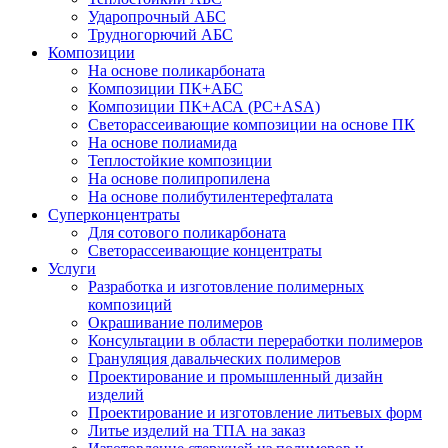
Ударопрочный АБС
Трудногорючий АБС
Композиции
На основе поликарбоната
Композиции ПК+АБС
Композиции ПК+АСА (PC+ASA)
Светорассеивающие композиции на основе ПК
На основе полиамида
Теплостойкие композиции
На основе полипропилена
На основе полибутилентерефталата
Суперконцентраты
Для сотового поликарбоната
Светорассеивающие концентраты
Услуги
Разработка и изготовление полимерных
композиций
Окрашивание полимеров
Консультации в области переработки полимеров
Грануляция давальческих полимеров
Проектирование и промышленный дизайн
изделий
Проектирование и изготовление литьевых форм
Литье изделий на ТПА на заказ