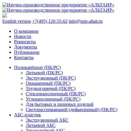
English version
+7(495) 120-55-62
info@npp-altair.ru
О компании
Новости
Реквизиты
Документы
Публикации
Контакты
Поликарбонат (ПК/PC)
Литьевой (ПК/PC)
Экструзионный (ПК/PC)
Окрашенный (ПК/PC)
Трудногорючий (ПК/PC)
Стеклонаполненный (ПК/PC)
Угленаполненный (ПК/PC)
Для бытовых и пищевых изделий
Светорассеивающий (дефьюзорный) (ПК/PC)
АБС-пластик
Экструзионный АБС
Литьевой АБС
Теплостойкий АБС