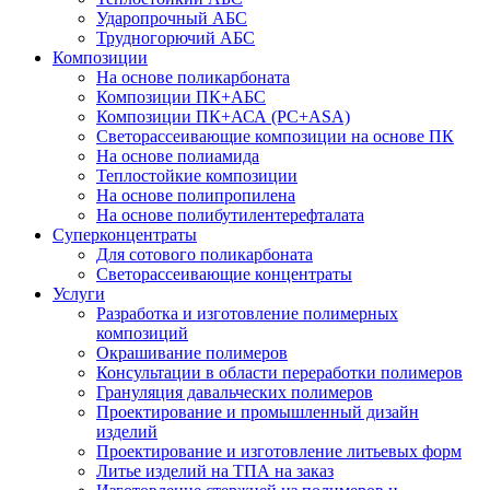
Ударопрочный АБС
Трудногорючий АБС
Композиции
На основе поликарбоната
Композиции ПК+АБС
Композиции ПК+АСА (PC+ASA)
Светорассеивающие композиции на основе ПК
На основе полиамида
Теплостойкие композиции
На основе полипропилена
На основе полибутилентерефталата
Суперконцентраты
Для сотового поликарбоната
Светорассеивающие концентраты
Услуги
Разработка и изготовление полимерных
композиций
Окрашивание полимеров
Консультации в области переработки полимеров
Грануляция давальческих полимеров
Проектирование и промышленный дизайн
изделий
Проектирование и изготовление литьевых форм
Литье изделий на ТПА на заказ