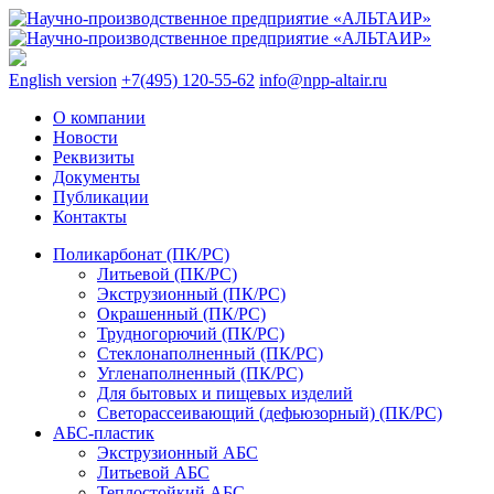
English version
+7(495) 120-55-62
info@npp-altair.ru
О компании
Новости
Реквизиты
Документы
Публикации
Контакты
Поликарбонат (ПК/PC)
Литьевой (ПК/PC)
Экструзионный (ПК/PC)
Окрашенный (ПК/PC)
Трудногорючий (ПК/PC)
Стеклонаполненный (ПК/PC)
Угленаполненный (ПК/PC)
Для бытовых и пищевых изделий
Светорассеивающий (дефьюзорный) (ПК/PC)
АБС-пластик
Экструзионный АБС
Литьевой АБС
Теплостойкий АБС