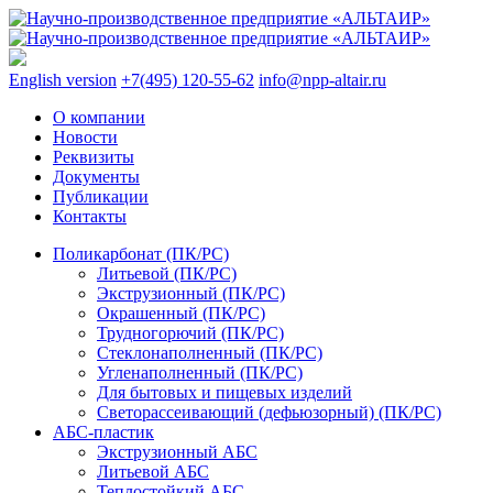
English version
+7(495) 120-55-62
info@npp-altair.ru
О компании
Новости
Реквизиты
Документы
Публикации
Контакты
Поликарбонат (ПК/PC)
Литьевой (ПК/PC)
Экструзионный (ПК/PC)
Окрашенный (ПК/PC)
Трудногорючий (ПК/PC)
Стеклонаполненный (ПК/PC)
Угленаполненный (ПК/PC)
Для бытовых и пищевых изделий
Светорассеивающий (дефьюзорный) (ПК/PC)
АБС-пластик
Экструзионный АБС
Литьевой АБС
Теплостойкий АБС