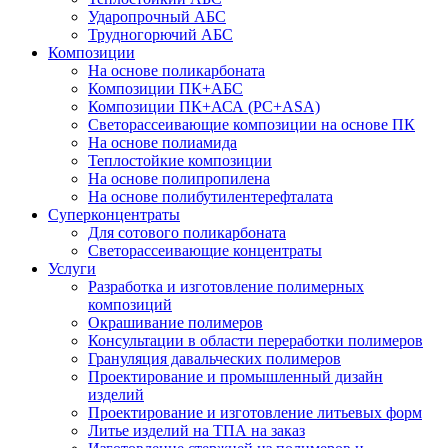
Ударопрочный АБС
Трудногорючий АБС
Композиции
На основе поликарбоната
Композиции ПК+АБС
Композиции ПК+АСА (PC+ASA)
Светорассеивающие композиции на основе ПК
На основе полиамида
Теплостойкие композиции
На основе полипропилена
На основе полибутилентерефталата
Суперконцентраты
Для сотового поликарбоната
Светорассеивающие концентраты
Услуги
Разработка и изготовление полимерных
композиций
Окрашивание полимеров
Консультации в области переработки полимеров
Грануляция давальческих полимеров
Проектирование и промышленный дизайн
изделий
Проектирование и изготовление литьевых форм
Литье изделий на ТПА на заказ