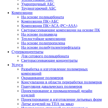
Ударопрочный АБС
Трудногорючий АБС
Композиции
На основе поликарбоната
Композиции ПК+АБС
Композиции ПК+АСА (PC+ASA)
Светорассеивающие композиции на основе ПК
На основе полиамида
Теплостойкие композиции
На основе полипропилена
На основе полибутилентерефталата
Суперконцентраты
Для сотового поликарбоната
Светорассеивающие концентраты
Услуги
Разработка и изготовление полимерных
композиций
Окрашивание полимеров
Консультации в области переработки полимеров
Грануляция давальческих полимеров
Проектирование и промышленный дизайн
изделий
Проектирование и изготовление литьевых форм
Литье изделий на ТПА на заказ