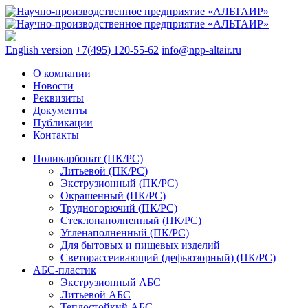
English version
+7(495) 120-55-62
info@npp-altair.ru
О компании
Новости
Реквизиты
Документы
Публикации
Контакты
Поликарбонат (ПК/PC)
Литьевой (ПК/PC)
Экструзионный (ПК/PC)
Окрашенный (ПК/PC)
Трудногорючий (ПК/PC)
Стеклонаполненный (ПК/PC)
Угленаполненный (ПК/PC)
Для бытовых и пищевых изделий
Светорассеивающий (дефьюзорный) (ПК/PC)
АБС-пластик
Экструзионный АБС
Литьевой АБС
Теплостойкий АБС