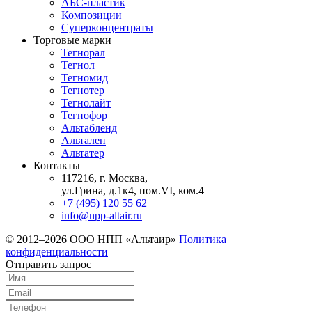
АБС-пластик
Композиции
Суперконцентраты
Торговые марки
Тегнорал
Тегнол
Тегномид
Тегнотер
Тегнолайт
Тегнофор
Альтабленд
Альтален
Альтатер
Контакты
117216, г. Москва,
ул.Грина, д.1к4, пом.VI, ком.4
+7 (495) 120 55 62
info@npp-altair.ru
© 2012–2026 ООО НПП «Альтаир»
Политика
конфиденциальности
Отправить запрос