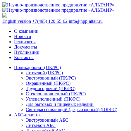
English version
+7(495) 120-55-62
info@npp-altair.ru
О компании
Новости
Реквизиты
Документы
Публикации
Контакты
Поликарбонат (ПК/PC)
Литьевой (ПК/PC)
Экструзионный (ПК/PC)
Окрашенный (ПК/PC)
Трудногорючий (ПК/PC)
Стеклонаполненный (ПК/PC)
Угленаполненный (ПК/PC)
Для бытовых и пищевых изделий
Светорассеивающий (дефьюзорный) (ПК/PC)
АБС-пластик
Экструзионный АБС
Литьевой АБС
Теплостойкий АБС