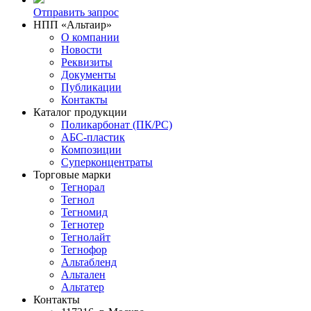
Отправить запрос
НПП «Альтаир»
О компании
Новости
Реквизиты
Документы
Публикации
Контакты
Каталог продукции
Поликарбонат (ПК/PC)
АБС-пластик
Композиции
Суперконцентраты
Торговые марки
Тегнорал
Тегнол
Тегномид
Тегнотер
Тегнолайт
Тегнофор
Альтабленд
Альтален
Альтатер
Контакты