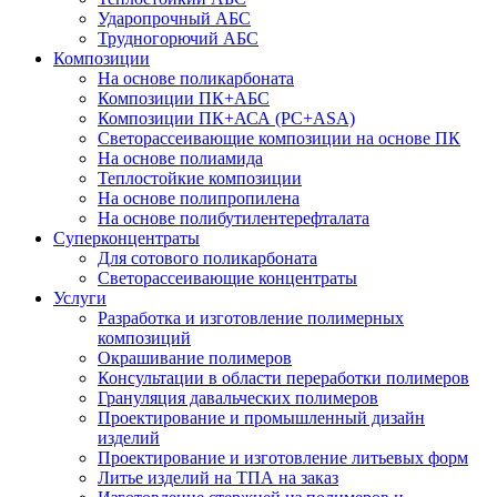
Ударопрочный АБС
Трудногорючий АБС
Композиции
На основе поликарбоната
Композиции ПК+АБС
Композиции ПК+АСА (PC+ASA)
Светорассеивающие композиции на основе ПК
На основе полиамида
Теплостойкие композиции
На основе полипропилена
На основе полибутилентерефталата
Суперконцентраты
Для сотового поликарбоната
Светорассеивающие концентраты
Услуги
Разработка и изготовление полимерных
композиций
Окрашивание полимеров
Консультации в области переработки полимеров
Грануляция давальческих полимеров
Проектирование и промышленный дизайн
изделий
Проектирование и изготовление литьевых форм
Литье изделий на ТПА на заказ