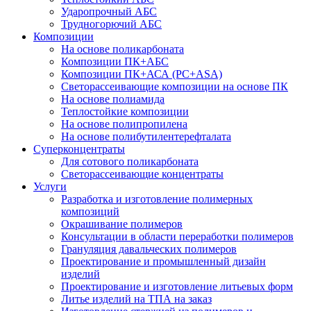
Ударопрочный АБС
Трудногорючий АБС
Композиции
На основе поликарбоната
Композиции ПК+АБС
Композиции ПК+АСА (PC+ASA)
Светорассеивающие композиции на основе ПК
На основе полиамида
Теплостойкие композиции
На основе полипропилена
На основе полибутилентерефталата
Суперконцентраты
Для сотового поликарбоната
Светорассеивающие концентраты
Услуги
Разработка и изготовление полимерных
композиций
Окрашивание полимеров
Консультации в области переработки полимеров
Грануляция давальческих полимеров
Проектирование и промышленный дизайн
изделий
Проектирование и изготовление литьевых форм
Литье изделий на ТПА на заказ