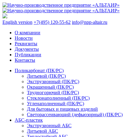
English version
+7(495) 120-55-62
info@npp-altair.ru
О компании
Новости
Реквизиты
Документы
Публикации
Контакты
Поликарбонат (ПК/PC)
Литьевой (ПК/PC)
Экструзионный (ПК/PC)
Окрашенный (ПК/PC)
Трудногорючий (ПК/PC)
Стеклонаполненный (ПК/PC)
Угленаполненный (ПК/PC)
Для бытовых и пищевых изделий
Светорассеивающий (дефьюзорный) (ПК/PC)
АБС-пластик
Экструзионный АБС
Литьевой АБС
Теплостойкий АБС