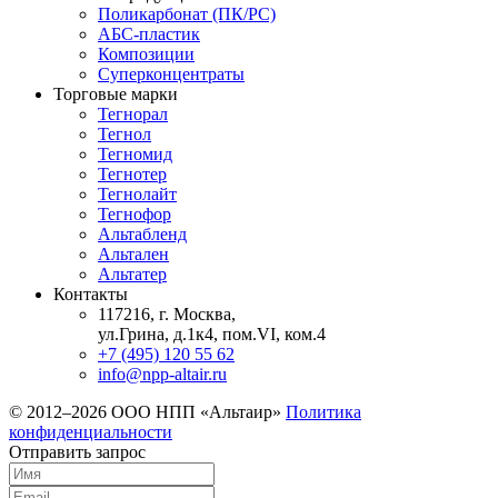
Поликарбонат (ПК/PC)
АБС-пластик
Композиции
Суперконцентраты
Торговые марки
Тегнорал
Тегнол
Тегномид
Тегнотер
Тегнолайт
Тегнофор
Альтабленд
Альтален
Альтатер
Контакты
117216, г. Москва,
ул.Грина, д.1к4, пом.VI, ком.4
+7 (495) 120 55 62
info@npp-altair.ru
© 2012–2026 ООО НПП «Альтаир»
Политика
конфиденциальности
Отправить запрос