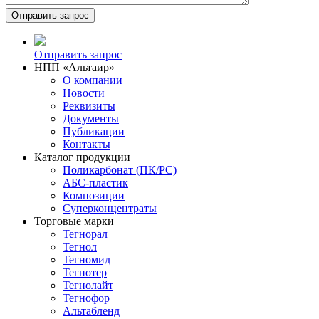
Отправить запрос
НПП «Альтаир»
О компании
Новости
Реквизиты
Документы
Публикации
Контакты
Каталог продукции
Поликарбонат (ПК/PC)
АБС-пластик
Композиции
Суперконцентраты
Торговые марки
Тегнорал
Тегнол
Тегномид
Тегнотер
Тегнолайт
Тегнофор
Альтабленд