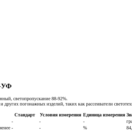
5-УФ
нный, светопропускание 88-92%.
и других погонажных изделий, таких как рассеиватели светотех
Стандарт
Условия измерения
Единица измерения
Зн
-
-
-
гр
менее
-
-
%
84