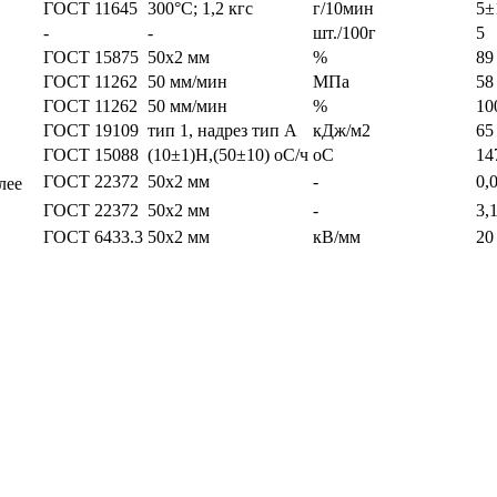
ГОСТ 11645
300°С; 1,2 кгс
г/10мин
5±
-
-
шт./100г
5
ГОСТ 15875
50х2 мм
%
89
ГОСТ 11262
50 мм/мин
МПа
58
ГОСТ 11262
50 мм/мин
%
10
ГОСТ 19109
тип 1, надрез тип А
кДж/м2
65
ГОСТ 15088
(10±1)Н,(50±10) оС/ч
оС
14
ГОСТ 22372
50х2 мм
-
0,
лее
ГОСТ 22372
50х2 мм
-
3,
ГОСТ 6433.3
50х2 мм
кВ/мм
20