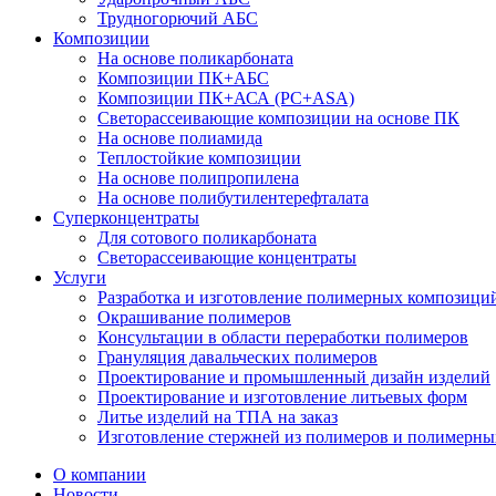
Трудногорючий АБС
Композиции
На основе поликарбоната
Композиции ПК+АБС
Композиции ПК+АСА (PC+ASA)
Светорассеивающие композиции на основе ПК
На основе полиамида
Теплостойкие композиции
На основе полипропилена
На основе полибутилентерефталата
Суперконцентраты
Для сотового поликарбоната
Светорассеивающие концентраты
Услуги
Разработка и изготовление полимерных композици
Окрашивание полимеров
Консультации в области переработки полимеров
Грануляция давальческих полимеров
Проектирование и промышленный дизайн изделий
Проектирование и изготовление литьевых форм
Литье изделий на ТПА на заказ
Изготовление стержней из полимеров и полимерных
О компании
Новости