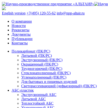
English version
+7(495) 120-55-62
info@npp-altair.ru
О компании
Новости
Реквизиты
Документы
Публикации
Контакты
Поликарбонат (ПК/PC)
Литьевой (ПК/PC)
Экструзионный (ПК/PC)
Окрашенный (ПК/PC)
Трудногорючий (ПК/PC)
Стеклонаполненный (ПК/PC)
Угленаполненный (ПК/PC)
Для бытовых и пищевых изделий
Светорассеивающий (дефьюзорный) (ПК/PC)
АБС-пластик
Экструзионный АБС
Литьевой АБС
Теплостойкий АБС
Ударопрочный АБС