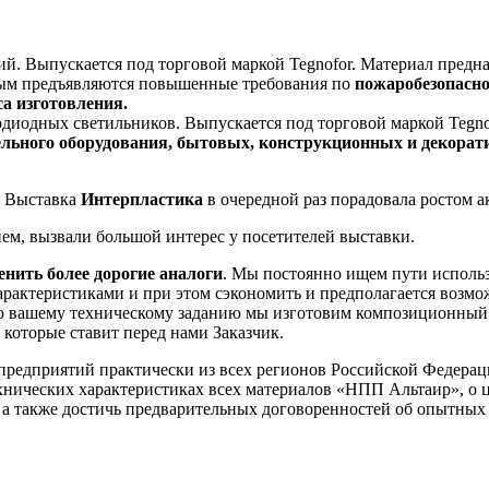
. Выпускается под торговой маркой Tegnofor. Материал предназ
рым предъявляются повышенные требования по
пожаробезопасно
а изготовления.
иодных светильников. Выпускается под торговой маркой Tegno
тельного оборудования, бытовых, конструкционных и декор
. Выставка
Интерпластика
в очередной раз порадовала ростом 
м, вызвали большой интерес у посетителей выставки.
енить более дорогие аналоги
. Мы постоянно ищем пути использ
арактеристиками и при этом сэкономить и предполагается возм
. По вашему техническому заданию мы изготовим композиционны
которые ставит перед нами Заказчик.
предприятий практически из всех регионов Российской Федераци
ических характеристиках всех материалов «НПП Альтаир», о це
а также достичь предварительных договоренностей об опытных 