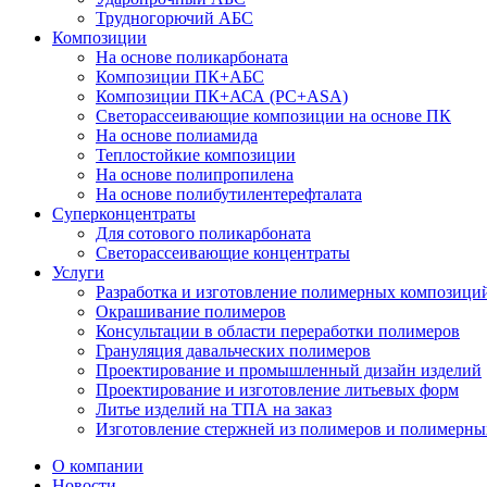
Трудногорючий АБС
Композиции
На основе поликарбоната
Композиции ПК+АБС
Композиции ПК+АСА (PC+ASA)
Светорассеивающие композиции на основе ПК
На основе полиамида
Теплостойкие композиции
На основе полипропилена
На основе полибутилентерефталата
Суперконцентраты
Для сотового поликарбоната
Светорассеивающие концентраты
Услуги
Разработка и изготовление полимерных композици
Окрашивание полимеров
Консультации в области переработки полимеров
Грануляция давальческих полимеров
Проектирование и промышленный дизайн изделий
Проектирование и изготовление литьевых форм
Литье изделий на ТПА на заказ
Изготовление стержней из полимеров и полимерных
О компании
Новости