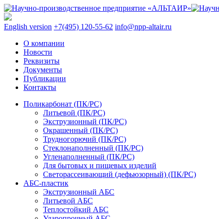
English version
+7(495) 120-55-62
info@npp-altair.ru
О компании
Новости
Реквизиты
Документы
Публикации
Контакты
Поликарбонат (ПК/PC)
Литьевой (ПК/PC)
Экструзионный (ПК/PC)
Окрашенный (ПК/PC)
Трудногорючий (ПК/PC)
Стеклонаполненный (ПК/PC)
Угленаполненный (ПК/PC)
Для бытовых и пищевых изделий
Светорассеивающий (дефьюзорный) (ПК/PC)
АБС-пластик
Экструзионный АБС
Литьевой АБС
Теплостойкий АБС
Ударопрочный АБС