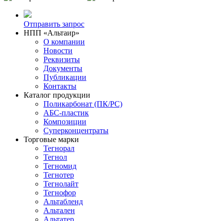
Отправить запрос
НПП «Альтаир»
О компании
Новости
Реквизиты
Документы
Публикации
Контакты
Каталог продукции
Поликарбонат (ПК/PC)
АБС-пластик
Композиции
Суперконцентраты
Торговые марки
Тегнорал
Тегнол
Тегномид
Тегнотер
Тегнолайт
Тегнофор
Альтабленд
Альтален
Альтатер