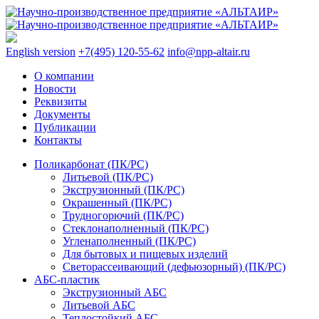
English version
+7(495) 120-55-62
info@npp-altair.ru
О компании
Новости
Реквизиты
Документы
Публикации
Контакты
Поликарбонат (ПК/PC)
Литьевой (ПК/PC)
Экструзионный (ПК/PC)
Окрашенный (ПК/PC)
Трудногорючий (ПК/PC)
Стеклонаполненный (ПК/PC)
Угленаполненный (ПК/PC)
Для бытовых и пищевых изделий
Светорассеивающий (дефьюзорный) (ПК/PC)
АБС-пластик
Экструзионный АБС
Литьевой АБС
Теплостойкий АБС