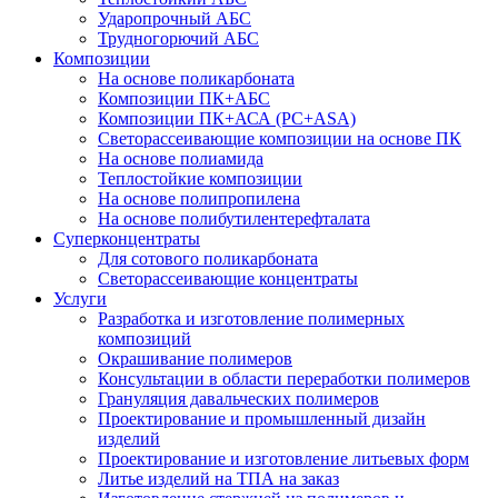
Ударопрочный АБС
Трудногорючий АБС
Композиции
На основе поликарбоната
Композиции ПК+АБС
Композиции ПК+АСА (PC+ASA)
Светорассеивающие композиции на основе ПК
На основе полиамида
Теплостойкие композиции
На основе полипропилена
На основе полибутилентерефталата
Суперконцентраты
Для сотового поликарбоната
Светорассеивающие концентраты
Услуги
Разработка и изготовление полимерных
композиций
Окрашивание полимеров
Консультации в области переработки полимеров
Грануляция давальческих полимеров
Проектирование и промышленный дизайн
изделий
Проектирование и изготовление литьевых форм
Литье изделий на ТПА на заказ