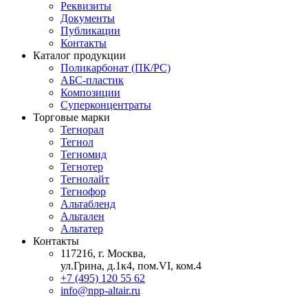
Реквизиты
Документы
Публикации
Контакты
Каталог продукции
Поликарбонат (ПК/PC)
АБС-пластик
Композиции
Суперконцентраты
Торговые марки
Тегнорал
Тегнол
Тегномид
Тегнотер
Тегнолайт
Тегнофор
Альтабленд
Альтален
Альтатер
Контакты
117216, г. Москва,
ул.Грина, д.1к4, пом.VI, ком.4
+7 (495) 120 55 62
info@npp-altair.ru