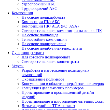
Ударопрочный АБС
Трудногорючий АБС
Композиции
На основе поликарбоната
Композиции ПК+АБС
Композиции ПК+АСА (PC+ASA)
Светорассеивающие композиции на основе ПК
На основе полиамида
Теплостойкие композиции
На основе полипропилена
На основе полибутилентерефталата
Суперконцентраты
Для сотового поликарбоната
Светорассеивающие концентраты
Услуги
Разработка и изготовление полимерных
композиций
Окрашивание полимеров
Консультации в области переработки полимеров
Грануляция давальческих полимеров
Проектирование и промышленный дизайн
изделий
Проектирование и изготовление литьевых форм
Литье изделий на ТПА на заказ