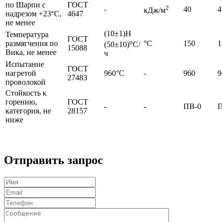
по Шарпи с
ГОСТ
2
-
40
4
кДж/м
надрезом +23°С,
4647
не менее
(10±1)Н
Температура
ГОСТ
о
размягчения по
°С
150
1
(50±10)
С/
15088
Вика, не менее
ч
Испытание
ГОСТ
нагретой
960°С
-
960
9
27483
проволокой
Стойкость к
горению,
ГОСТ
-
-
ПВ-0
П
категория, не
28157
ниже
Отправить запрос