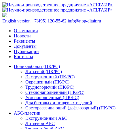
English version
+7(495) 120-55-62
info@npp-altair.ru
О компании
Новости
Реквизиты
Документы
Публикации
Контакты
Поликарбонат (ПК/PC)
Литьевой (ПК/PC)
Экструзионный (ПК/PC)
Окрашенный (ПК/PC)
Трудногорючий (ПК/PC)
Стеклонаполненный (ПК/PC)
Угленаполненный (ПК/PC)
Для бытовых и пищевых изделий
Светорассеивающий (дефьюзорный) (ПК/PC)
АБС-пластик
Экструзионный АБС
Литьевой АБС
Теплостойкий АБС