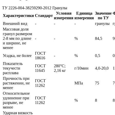
ТУ 2226-004-38259290-2012
Гранулы
Условия
Единица
Значение
Ф
Характеристики
Стандарт
измерения
измерения
по ТУ
Внешний вид
-
-
-
гранулы
г
Массовая доля
гранул размером
2-8 мм по длине
-
-
%
84,5
9
и ширине, не
менее
ГОСТ
Усадка, не более
-
%
0,5
0
18616
Показатель
ГОСТ
280°С;
текучести
г/10мин
4,0-20,0
1
11645
2,16 кг
расплава
Прочность при
ГОСТ
растяжении, не
МПа
75
7
11262
менее
Относительное
удлинение при
ГОСТ
%
8
8
разрыве, не
11262
менее
Ударная вязкость