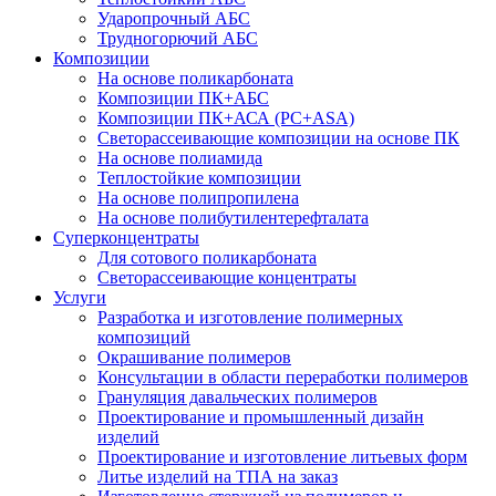
Ударопрочный АБС
Трудногорючий АБС
Композиции
На основе поликарбоната
Композиции ПК+АБС
Композиции ПК+АСА (PC+ASA)
Светорассеивающие композиции на основе ПК
На основе полиамида
Теплостойкие композиции
На основе полипропилена
На основе полибутилентерефталата
Суперконцентраты
Для сотового поликарбоната
Светорассеивающие концентраты
Услуги
Разработка и изготовление полимерных
композиций
Окрашивание полимеров
Консультации в области переработки полимеров
Грануляция давальческих полимеров
Проектирование и промышленный дизайн
изделий
Проектирование и изготовление литьевых форм
Литье изделий на ТПА на заказ