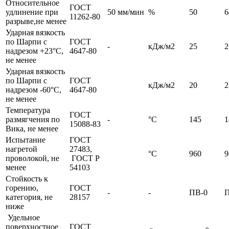
Относительное
ГОСТ
удлинение при
50 мм/мин
%
50
6
11262-80
разрыве,не менее
Ударная вязкость
по Шарпи с
ГОСТ
-
кДж/м2
25
2
надрезом +23°С,
4647-80
не менее
Ударная вязкость
по Шарпи с
ГОСТ
кДж/м2
20
2
надрезом -60°С,
4647-80
не менее
Температура
ГОСТ
размягчения по
-
°С
145
1
15088-83
Вика, не менее
Испытание
ГОСТ
нагретой
27483,
°С
960
9
проволокой, не
ГОСТ Р
менее
54103
Стойкость к
горению,
ГОСТ
-
-
ПВ-0
П
категория, не
28157
ниже
Удельное
поверхностное
ГОСТ