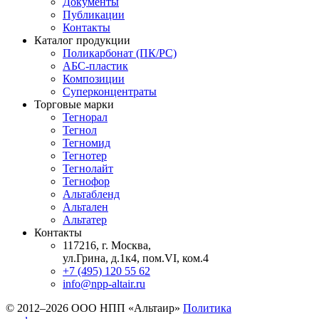
Документы
Публикации
Контакты
Каталог продукции
Поликарбонат (ПК/PC)
АБС-пластик
Композиции
Суперконцентраты
Торговые марки
Тегнорал
Тегнол
Тегномид
Тегнотер
Тегнолайт
Тегнофор
Альтабленд
Альтален
Альтатер
Контакты
117216, г. Москва,
ул.Грина, д.1к4, пом.VI, ком.4
+7 (495) 120 55 62
info@npp-altair.ru
© 2012–2026 ООО НПП «Альтаир»
Политика