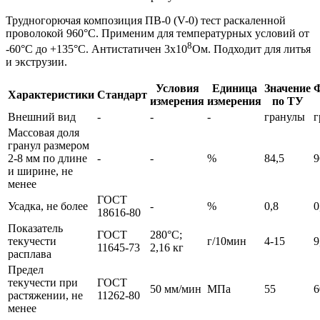
Трудногорючая композиция ПВ-0 (V-0) тест раскаленной
проволокой 960°С. Применим для температурных условий от
8
-60°С до +135°С. Антистатичен 3x10
Ом. Подходит для литья
и экструзии.
Условия
Единица
Значение
Ф
Характеристики
Стандарт
измерения
измерения
по ТУ
Внешний вид
-
-
-
гранулы
г
Массовая доля
гранул размером
2-8 мм по длине
-
-
%
84,5
9
и ширине, не
менее
ГОСТ
Усадка, не более
-
%
0,8
0
18616-80
Показатель
ГОСТ
280°С;
текучести
г/10мин
4-15
9
11645-73
2,16 кг
расплава
Предел
текучести при
ГОСТ
50 мм/мин
МПа
55
6
растяжении, не
11262-80
менее