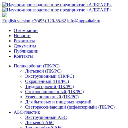
English version
+7(495) 120-55-62
info@npp-altair.ru
О компании
Новости
Реквизиты
Документы
Публикации
Контакты
Поликарбонат (ПК/PC)
Литьевой (ПК/PC)
Экструзионный (ПК/PC)
Окрашенный (ПК/PC)
Трудногорючий (ПК/PC)
Стеклонаполненный (ПК/PC)
Угленаполненный (ПК/PC)
Для бытовых и пищевых изделий
Светорассеивающий (дефьюзорный) (ПК/PC)
АБС-пластик
Экструзионный АБС
Литьевой АБС
Теплостойкий АБС