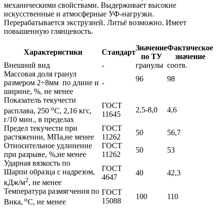
механическими свойствами. Выдерживает высокие
искусственные и атмосферные УФ-нагрузки.
Перерабатывается экструзией. Литьё возможно. Имеет
повышенную глянцевость.
Значение
Фактическое
Характеристики
Стандарт
по ТУ
значение
Внешний вид
-
гранулы
соотв.
Массовая доля гранул
96
98
размером 2÷8мм по длине и
-
ширине, %, не менее
Показатель текучести
ГОСТ
о
2,5-8,0
4,6
расплава, 250
С, 2,16 кгс,
11645
г/10 мин., в пределах
Предел текучести при
ГОСТ
50
56,7
растяжении, МПа,не менее
11262
Относительное удлинение
ГОСТ
50
53
при разрыве, %,не менее
11262
Ударная вязкость по
ГОСТ
Шарпи образца с надрезом,
40
42,3
4647
2
кДж/м
, не менее
Температура размягчения по
ГОСТ
100
110
о
15088
Вика,
С, не менее