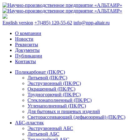
English version
+7(495) 120-55-62
info@npp-altair.ru
О компании
Новости
Реквизиты
Документы
Публикации
Контакты
Поликарбонат (ПК/PC)
Литьевой (ПК/PC)
Экструзионный (ПК/PC)
Окрашенный (ПК/PC)
Трудногорючий (ПК/PC)
Стеклонаполненный (ПК/PC)
Угленаполненный (ПК/PC)
Для бытовых и пищевых изделий
Светорассеивающий (дефьюзорный) (ПК/PC)
АБС-пластик
Экструзионный АБС
Литьевой АБС
Теплостойкий АБС