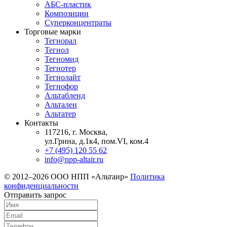
АБС-пластик
Композиции
Суперконцентраты
Торговые марки
Тегнорал
Тегнол
Тегномид
Тегнотер
Тегнолайт
Тегнофор
Альтабленд
Альтален
Альтатер
Контакты
117216, г. Москва,
ул.Грина, д.1к4, пом.VI, ком.4
+7 (495) 120 55 62
info@npp-altair.ru
© 2012–2026 ООО НПП «Альтаир»
Политика
конфиденциальности
Отправить запрос