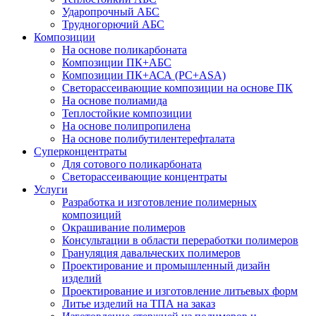
Ударопрочный АБС
Трудногорючий АБС
Композиции
На основе поликарбоната
Композиции ПК+АБС
Композиции ПК+АСА (PC+ASA)
Светорассеивающие композиции на основе ПК
На основе полиамида
Теплостойкие композиции
На основе полипропилена
На основе полибутилентерефталата
Суперконцентраты
Для сотового поликарбоната
Светорассеивающие концентраты
Услуги
Разработка и изготовление полимерных
композиций
Окрашивание полимеров
Консультации в области переработки полимеров
Грануляция давальческих полимеров
Проектирование и промышленный дизайн
изделий
Проектирование и изготовление литьевых форм
Литье изделий на ТПА на заказ