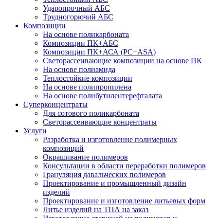
Ударопрочный АБС
Трудногорючий АБС
Композиции
На основе поликарбоната
Композиции ПК+АБС
Композиции ПК+АСА (PC+ASA)
Светорассеивающие композиции на основе ПК
На основе полиамида
Теплостойкие композиции
На основе полипропилена
На основе полибутилентерефталата
Суперконцентраты
Для сотового поликарбоната
Светорассеивающие концентраты
Услуги
Разработка и изготовление полимерных
композиций
Окрашивание полимеров
Консультации в области переработки полимеров
Грануляция давальческих полимеров
Проектирование и промышленный дизайн
изделий
Проектирование и изготовление литьевых форм
Литье изделий на ТПА на заказ