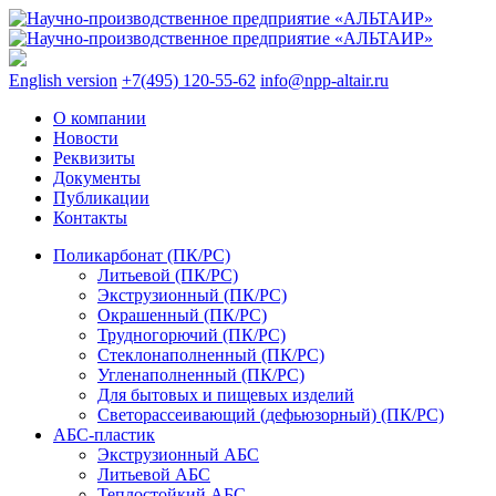
English version
+7(495) 120-55-62
info@npp-altair.ru
О компании
Новости
Реквизиты
Документы
Публикации
Контакты
Поликарбонат (ПК/PC)
Литьевой (ПК/PC)
Экструзионный (ПК/PC)
Окрашенный (ПК/PC)
Трудногорючий (ПК/PC)
Стеклонаполненный (ПК/PC)
Угленаполненный (ПК/PC)
Для бытовых и пищевых изделий
Светорассеивающий (дефьюзорный) (ПК/PC)
АБС-пластик
Экструзионный АБС
Литьевой АБС
Теплостойкий АБС