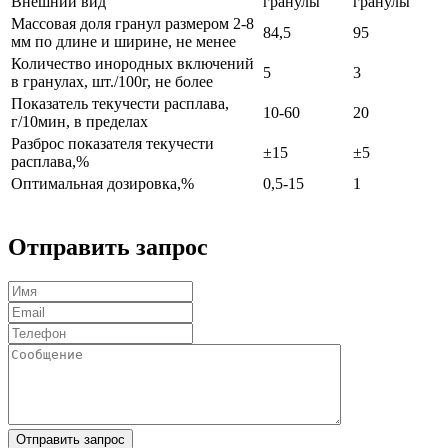
Внешний вид
гранулы
гранулы
Массовая доля гранул размером 2-8
84,5
95
мм по длине и ширине, не менее
Количество инородных включений
5
3
в гранулах, шт./100г, не более
Показатель текучести расплава,
10-60
20
г/10мин, в пределах
Разброс показателя текучести
±15
±5
расплава,%
Оптимальная дозировка,%
0,5-15
1
Отправить запрос