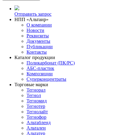
Отправить запрос
НПП «Альтаир»
О компании
Новости
Реквизиты
Документы
Публикации
Контакты
Каталог продукции
Поликарбонат (ПК/PC)
АБС-пластик
Композиции
Суперконцентраты
Торговые марки
Тегнорал
Тегнол
Тегномид
Тегнотер
Тегнолайт
Тегнофор
Альтабленд
Альтален
Альтатер